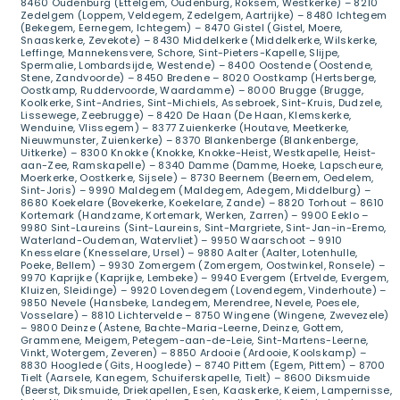
8460 Oudenburg (Ettelgem, Oudenburg, Roksem, Westkerke) – 8210
Zedelgem (Loppem, Veldegem, Zedelgem, Aartrijke) – 8480 Ichtegem
(Bekegem, Eernegem, Ichtegem) – 8470 Gistel (Gistel, Moere,
Snaaskerke, Zevekote) – 8430 Middelkerke (Middelkerke, Wilskerke,
Leffinge, Mannekensvere, Schore, Sint-Pieters-Kapelle, Slijpe,
Spermalie, Lombardsijde, Westende) – 8400 Oostende (Oostende,
Stene, Zandvoorde) – 8450 Bredene – 8020 Oostkamp (Hertsberge,
Oostkamp, Ruddervoorde, Waardamme) – 8000 Brugge (Brugge,
Koolkerke, Sint-Andries, Sint-Michiels, Assebroek, Sint-Kruis, Dudzele,
Lissewege, Zeebrugge) – 8420 De Haan (De Haan, Klemskerke,
Wenduine, Vlissegem) – 8377 Zuienkerke (Houtave, Meetkerke,
Nieuwmunster, Zuienkerke) – 8370 Blankenberge (Blankenberge,
Uitkerke) – 8300 Knokke (Knokke, Knokke-Heist, Westkapelle, Heist-
aan-Zee, Ramskapelle) – 8340 Damme (Damme, Hoeke, Lapscheure,
Moerkerke, Oostkerke, Sijsele) – 8730 Beernem (Beernem, Oedelem,
Sint-Joris) – 9990 Maldegem (Maldegem, Adegem, Middelburg) –
8680 Koekelare (Bovekerke, Koekelare, Zande) – 8820 Torhout – 8610
Kortemark (Handzame, Kortemark, Werken, Zarren) – 9900 Eeklo –
9980 Sint-Laureins (Sint-Laureins, Sint-Margriete, Sint-Jan-in-Eremo,
Waterland-Oudeman, Watervliet) – 9950 Waarschoot – 9910
Knesselare (Knesselare, Ursel) – 9880 Aalter (Aalter, Lotenhulle,
Poeke, Bellem) – 9930 Zomergem (Zomergem, Oostwinkel, Ronsele) –
9970 Kaprijke (Kaprijke, Lembeke) – 9940 Evergem (Ertvelde, Evergem,
Kluizen, Sleidinge) – 9920 Lovendegem (Lovendegem, Vinderhoute) –
9850 Nevele (Hansbeke, Landegem, Merendree, Nevele, Poesele,
Vosselare) – 8810 Lichtervelde – 8750 Wingene (Wingene, Zwevezele)
– 9800 Deinze (Astene, Bachte-Maria-Leerne, Deinze, Gottem,
Grammene, Meigem, Petegem-aan-de-Leie, Sint-Martens-Leerne,
Vinkt, Wotergem, Zeveren) – 8850 Ardooie (Ardooie, Koolskamp) –
8830 Hooglede (Gits, Hooglede) – 8740 Pittem (Egem, Pittem) – 8700
Tielt (Aarsele, Kanegem, Schuiferskapelle, Tielt) – 8600 Diksmuide
(Beerst, Diksmuide, Driekapellen, Esen, Kaaskerke, Keiem, Lampernisse,