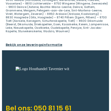
Vosselare) – 8810 Lichtervelde – 8750 Wingene (Wingene, Zwevezele)
– 9800 Deinze (Astene, Bachte-Maria-Leerne, Deinze, Gottem,
Grammene, Meigem, Petegem-aan-de-Leie, Sint-Martens-Leerne,
Vinkt, Wotergem, Zeveren) – 8850 Ardooie (Ardooie, Koolskamp) –
8830 Hooglede (Gits, Hooglede) – 8740 Pittem (Egem, Pittem) – 8700
Tielt (Aarsele, Kanegem, Schuiferskapelle, Tielt) – 8600 Diksmuide
(Beerst, Diksmuide, Driekapellen, Esen, Kaaskerke, Keiem, Lampernisse,
Leke, Nieuwkapelle, Oostkerke, Oudekapelle, Pervijze, Sint-Jacobs-
Kapelle, Stuivekenskerke, Vladslo, Woumen)
Bekijk onze leveringsinformatie
Bel ons:
050 81 15 61