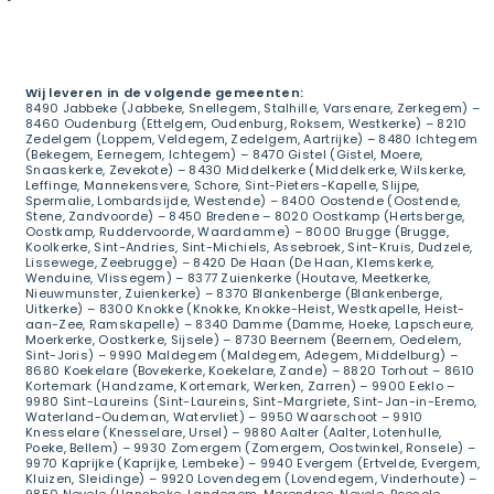
Wij leveren in de volgende gemeenten:
8490 Jabbeke (Jabbeke, Snellegem, Stalhille, Varsenare, Zerkegem) –
8460 Oudenburg (Ettelgem, Oudenburg, Roksem, Westkerke) – 8210
Zedelgem (Loppem, Veldegem, Zedelgem, Aartrijke) – 8480 Ichtegem
(Bekegem, Eernegem, Ichtegem) – 8470 Gistel (Gistel, Moere,
Snaaskerke, Zevekote) – 8430 Middelkerke (Middelkerke, Wilskerke,
Leffinge, Mannekensvere, Schore, Sint-Pieters-Kapelle, Slijpe,
Spermalie, Lombardsijde, Westende) – 8400 Oostende (Oostende,
Stene, Zandvoorde) – 8450 Bredene – 8020 Oostkamp (Hertsberge,
Oostkamp, Ruddervoorde, Waardamme) – 8000 Brugge (Brugge,
Koolkerke, Sint-Andries, Sint-Michiels, Assebroek, Sint-Kruis, Dudzele,
Lissewege, Zeebrugge) – 8420 De Haan (De Haan, Klemskerke,
Wenduine, Vlissegem) – 8377 Zuienkerke (Houtave, Meetkerke,
Nieuwmunster, Zuienkerke) – 8370 Blankenberge (Blankenberge,
Uitkerke) – 8300 Knokke (Knokke, Knokke-Heist, Westkapelle, Heist-
aan-Zee, Ramskapelle) – 8340 Damme (Damme, Hoeke, Lapscheure,
Moerkerke, Oostkerke, Sijsele) – 8730 Beernem (Beernem, Oedelem,
Sint-Joris) – 9990 Maldegem (Maldegem, Adegem, Middelburg) –
8680 Koekelare (Bovekerke, Koekelare, Zande) – 8820 Torhout – 8610
Kortemark (Handzame, Kortemark, Werken, Zarren) – 9900 Eeklo –
9980 Sint-Laureins (Sint-Laureins, Sint-Margriete, Sint-Jan-in-Eremo,
Waterland-Oudeman, Watervliet) – 9950 Waarschoot – 9910
Knesselare (Knesselare, Ursel) – 9880 Aalter (Aalter, Lotenhulle,
Poeke, Bellem) – 9930 Zomergem (Zomergem, Oostwinkel, Ronsele) –
9970 Kaprijke (Kaprijke, Lembeke) – 9940 Evergem (Ertvelde, Evergem,
Kluizen, Sleidinge) – 9920 Lovendegem (Lovendegem, Vinderhoute) –
9850 Nevele (Hansbeke, Landegem, Merendree, Nevele, Poesele,