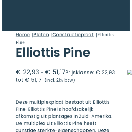
Home
Platen
Constructieplaat
\
\
\
Elliottis
Pine
Elliottis Pine
€
22,93
€
51,17
-
Prijsklasse: € 22,93
tot € 51,17
(incl. 21% btw)
Deze multiplexplaat bestaat uit Elliottis
Pine. Elliottis Pine is hoofdzakelijk
afkomstig uit plantages in Zuid-Amerika.
De multiplex uit Elliottis Pine heeft
gunstige sterkte-eigenschappen. Deze