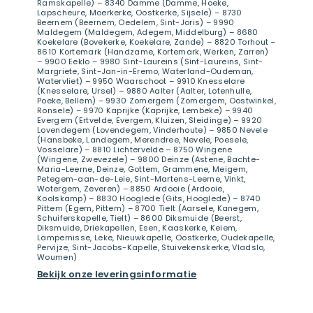
Ramskapelle) – 8340 Damme (Damme, Hoeke,
Lapscheure, Moerkerke, Oostkerke, Sijsele) – 8730
Beernem (Beernem, Oedelem, Sint-Joris) – 9990
Maldegem (Maldegem, Adegem, Middelburg) – 8680
Koekelare (Bovekerke, Koekelare, Zande) – 8820 Torhout –
8610 Kortemark (Handzame, Kortemark, Werken, Zarren)
– 9900 Eeklo – 9980 Sint-Laureins (Sint-Laureins, Sint-
Margriete, Sint-Jan-in-Eremo, Waterland-Oudeman,
Watervliet) – 9950 Waarschoot – 9910 Knesselare
(Knesselare, Ursel) – 9880 Aalter (Aalter, Lotenhulle,
Poeke, Bellem) – 9930 Zomergem (Zomergem, Oostwinkel,
Ronsele) – 9970 Kaprijke (Kaprijke, Lembeke) – 9940
Evergem (Ertvelde, Evergem, Kluizen, Sleidinge) – 9920
Lovendegem (Lovendegem, Vinderhoute) – 9850 Nevele
(Hansbeke, Landegem, Merendree, Nevele, Poesele,
Vosselare) – 8810 Lichtervelde – 8750 Wingene
(Wingene, Zwevezele) – 9800 Deinze (Astene, Bachte-
Maria-Leerne, Deinze, Gottem, Grammene, Meigem,
Petegem-aan-de-Leie, Sint-Martens-Leerne, Vinkt,
Wotergem, Zeveren) – 8850 Ardooie (Ardooie,
Koolskamp) – 8830 Hooglede (Gits, Hooglede) – 8740
Pittem (Egem, Pittem) – 8700 Tielt (Aarsele, Kanegem,
Schuiferskapelle, Tielt) – 8600 Diksmuide (Beerst,
Diksmuide, Driekapellen, Esen, Kaaskerke, Keiem,
Lampernisse, Leke, Nieuwkapelle, Oostkerke, Oudekapelle,
Pervijze, Sint-Jacobs-Kapelle, Stuivekenskerke, Vladslo,
Woumen)
Bekijk onze leveringsinformatie