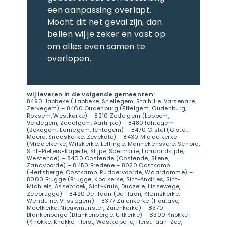
een aanpassing overlapt.
Mocht dit het geval zijn, dan
bellen wij je zeker en vast op
om alles even samen te
overlopen.
Wij leveren in de volgende gemeenten:
8490 Jabbeke (Jabbeke, Snellegem, Stalhille, Varsenare,
Zerkegem) – 8460 Oudenburg (Ettelgem, Oudenburg,
Roksem, Westkerke) – 8210 Zedelgem (Loppem,
Veldegem, Zedelgem, Aartrijke) – 8480 Ichtegem
(Bekegem, Eernegem, Ichtegem) – 8470 Gistel (Gistel,
Moere, Snaaskerke, Zevekote) – 8430 Middelkerke
(Middelkerke, Wilskerke, Leffinge, Mannekensvere, Schore,
Sint-Pieters-Kapelle, Slijpe, Spermalie, Lombardsijde,
Westende) – 8400 Oostende (Oostende, Stene,
Zandvoorde) – 8450 Bredene – 8020 Oostkamp
(Hertsberge, Oostkamp, Ruddervoorde, Waardamme) –
8000 Brugge (Brugge, Koolkerke, Sint-Andries, Sint-
Michiels, Assebroek, Sint-Kruis, Dudzele, Lissewege,
Zeebrugge) – 8420 De Haan (De Haan, Klemskerke,
Wenduine, Vlissegem) – 8377 Zuienkerke (Houtave,
Meetkerke, Nieuwmunster, Zuienkerke) – 8370
Blankenberge (Blankenberge, Uitkerke) – 8300 Knokke
(Knokke, Knokke-Heist, Westkapelle, Heist-aan-Zee,